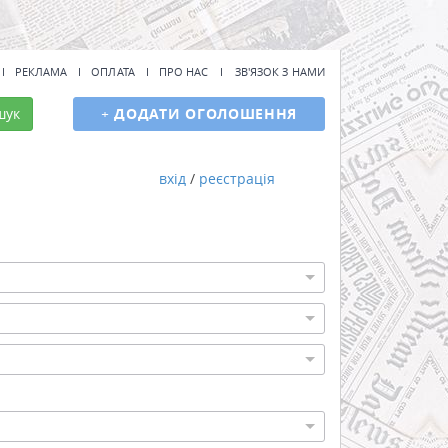
РЕКЛАМА
ОПЛАТА
ПРО НАС
ЗВ'ЯЗОК З НАМИ
шук
+
ДОДАТИ ОГОЛОШЕННЯ
вхід
/
реєстрація