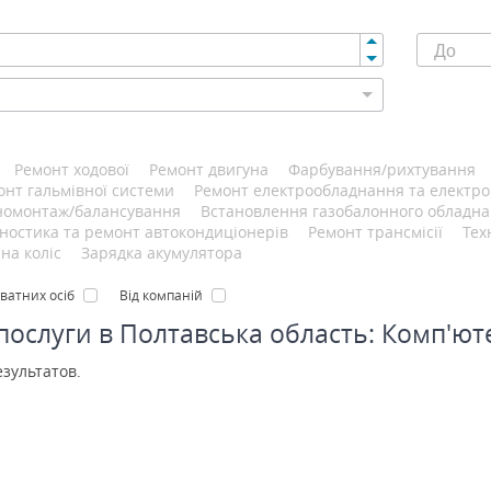
Ремонт ходової
Ремонт двигуна
Фарбування/рихтування
онт гальмівної системи
Ремонт електрообладнання та електро
омонтаж/балансування
Встановлення газобалонного обладн
гностика та ремонт автокондиціонерів
Ремонт трансмісії
Тех
на коліс
Зарядка акумулятора
иватних осіб
Від компаній
 послуги в Полтавська область: Комп'ют
езультатов.