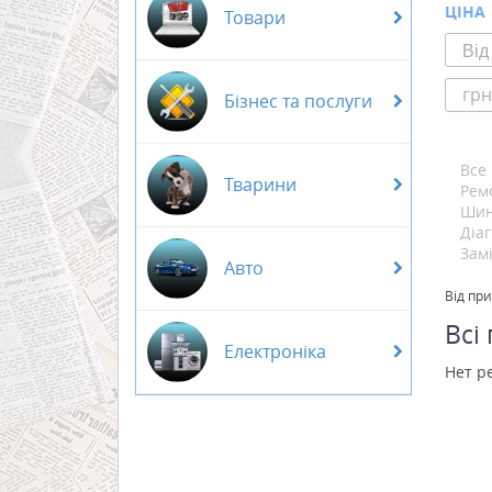
ЦІНА
Товари
грн
Бізнес та послуги
Все
Тварини
Рем
Шин
Діа
Замі
Авто
Від пр
Всі
Електроніка
Нет р