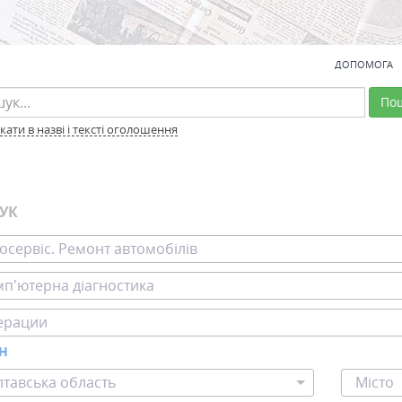
ДОПОМОГА
По
ати в назві і тексті оголошення
УК
осервіс. Ремонт автомобілів
п'ютерна діагностика
ерации
ОН
тавська область
Місто