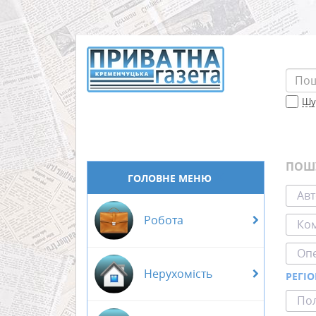
Шук
ПОШ
ГОЛОВНЕ МЕНЮ
Авт
Робота
Ком
Оп
Нерухомість
РЕГІ
Пол