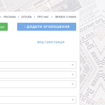
РЕКЛАМА
ОПЛАТА
ПРО НАС
ЗВ'ЯЗОК З НАМИ
шук
+
ДОДАТИ ОГОЛОШЕННЯ
вхід
/
реєстрація