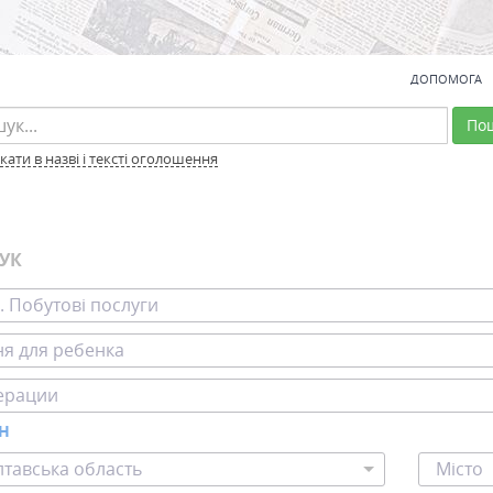
ДОПОМОГА
По
ати в назві і тексті оголошення
УК
. Побутові послуги
я для ребенка
ерации
ОН
тавська область
Місто