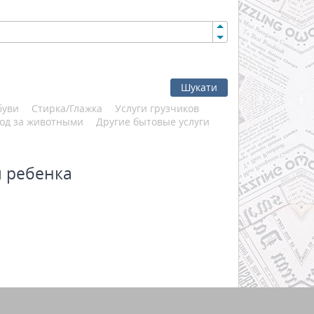
Шукати
буви
Стирка/Глажка
Услуги грузчиков
од за животными
Другие бытовые услуги
я ребенка