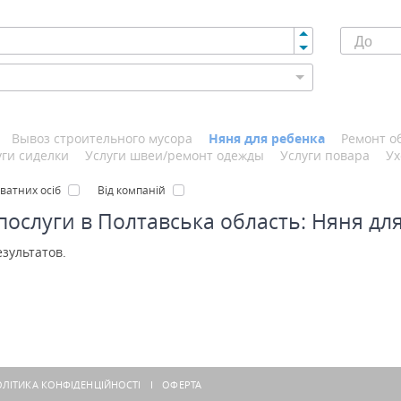
Вывоз строительного мусора
Няня для ребенка
Ремонт о
уги сиделки
Услуги швеи/ремонт одежды
Услуги повара
Ух
иватних осіб
Від компаній
 послуги в Полтавська область: Няня дл
езультатов.
ЛІТИКА КОНФІДЕНЦІЙНОСТІ
ОФЕРТА