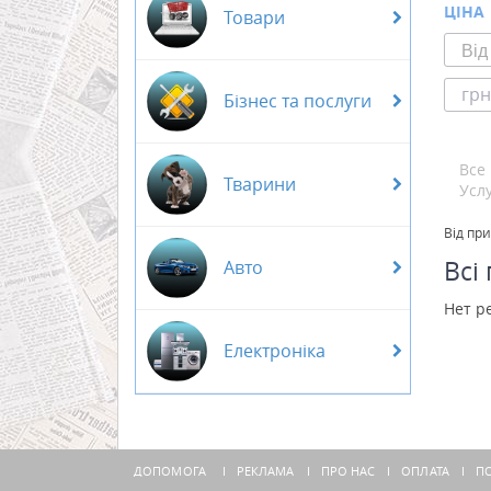
ЦІНА
Товари
грн
Бізнес та послуги
Все
Тварини
Усл
Від пр
Всі
Авто
Нет р
Електроніка
ДОПОМОГА
РЕКЛАМА
ПРО НАС
ОПЛАТА
ПО