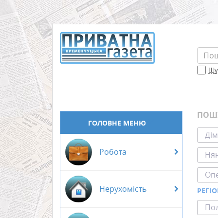
Шук
ПОШ
ГОЛОВНЕ МЕНЮ
Дім
Робота
Нян
Оп
Нерухомість
РЕГІ
Пол