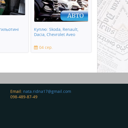
гильотині
Куплю: Skoda, Renault,
Dacia, Chevrolet Aveo
04 сер.
Email:
nata.ridna17@gmail.com
098-489-87-49