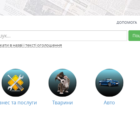
ДОПОМОГА
По
ати в назві і тексті оголошення
знес та послуги
Тварини
Авто