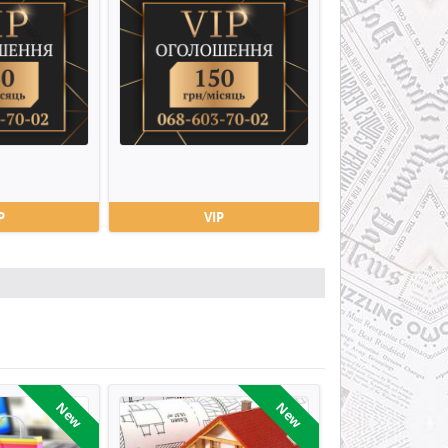
P
VIP
New
New