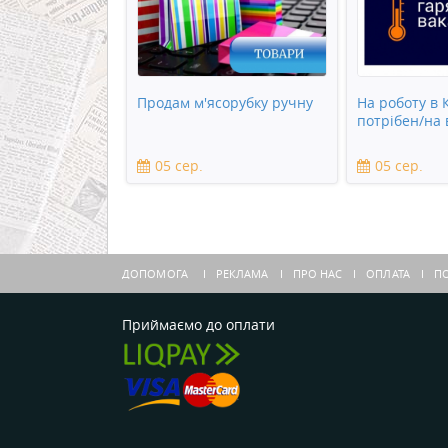
Продам м'ясорубку ручну
На роботу в 
потрібен/на
05 сер.
05 сер.
ДОПОМОГА
РЕКЛАМА
ПРО НАС
ОПЛАТА
ПО
Приймаємо до оплати