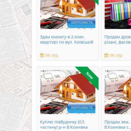
Здам кімнату в 2-кімн.
Продам дрова
квартирі по вул. Київській
різані, фасов
06 сер.
06 сер.
New
Куплю півбудинку (0,5
Продам зем. 
частину) р-н В.Кохнівка
В.Кохнівка с.