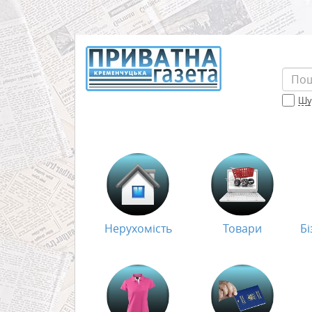
Шук
Нерухомість
Товари
Бі