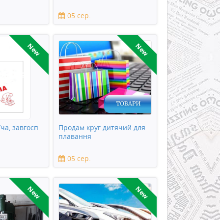
05 сер.
New
New
ча, завгосп
Продам круг дитячий для
плавання
05 сер.
New
New