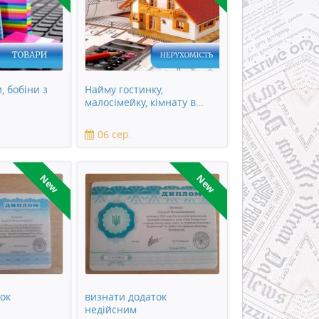
, бобіни з
Найму гостинку,
малосімейку, кімнату в
квартирі
06 сер.
New
New
ок
визнати додаток
недійсним