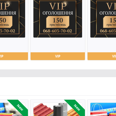
VIP
VIP
VI
New
New