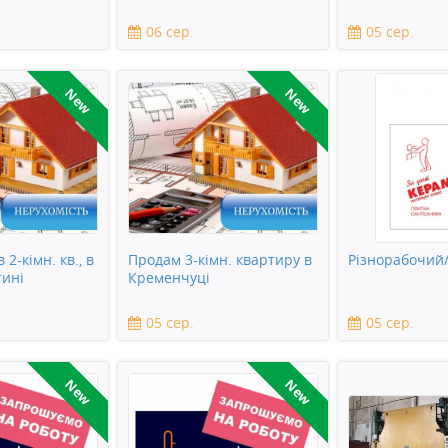
пенсіонерку
06 сер.
05 сер.
New
New
 2-кімн. кв., в
Продам 3-кімн. квартиру в
Різнорабочий/
тині
Кременчуці
05 сер.
05 сер.
New
New