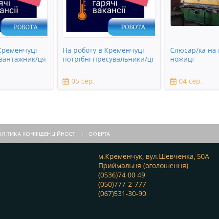
Кременчуці
На роботу в Кременчуці
Слюсар/ка на 
 вантажник/ця
потрібні пресувальники/ці
ножиці
05 сер.
04 сер.
ЛІТИКА КОНФІДЕНЦІЙНОСТІ
ОФЕРТА
м.Кременчук, вул.Шевченка, 50А
Приймальня (оголошення):
(0536)74 00 49
(050)777-2-777
(067)531-30-90