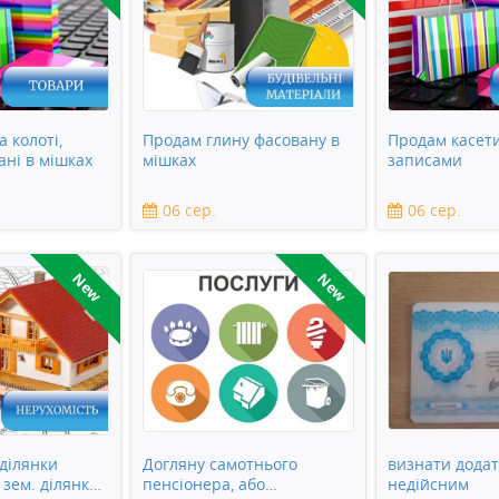
 колоті,
Продам глину фасовану в
Продам касети
ані в мішках
мішках
записами
06 сер.
06 сер.
New
New
ділянки
Догляну самотнього
визнати додат
, зем. ділянка
пенсіонера, або
недійсним