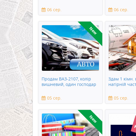
10
06 сер.
06 сер.
New
Продам ВАЗ-2107, колір
Здам 1 кімн. в
вишневий, один господар
нагірній час
05 сер.
05 сер.
New