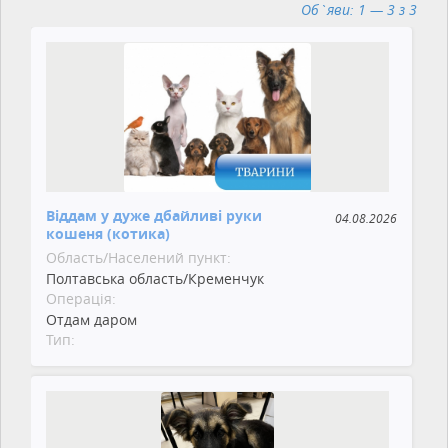
Об`яви: 1 — 3 з 3
Віддам у дуже дбайливі руки
04.08.2026
кошеня (котика)
Область/Населений пункт:
Полтавська область/Кременчук
Операція:
Отдам даром
Тип: