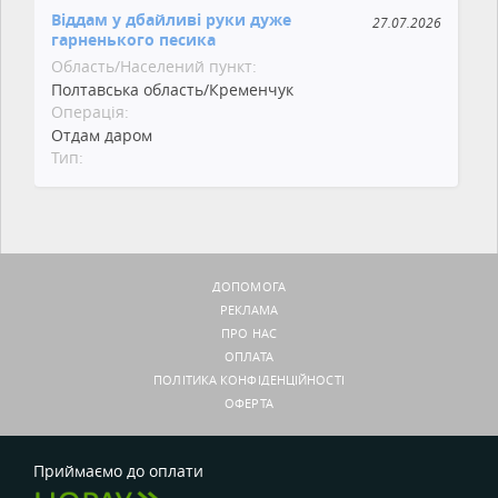
Віддам у дбайливі руки дуже
27.07.2026
гарненького песика
Область/Населений пункт:
Полтавська область/Кременчук
Операція:
Отдам даром
Тип:
ДОПОМОГА
РЕКЛАМА
ПРО НАС
ОПЛАТА
ПОЛІТИКА КОНФІДЕНЦІЙНОСТІ
ОФЕРТА
Приймаємо до оплати