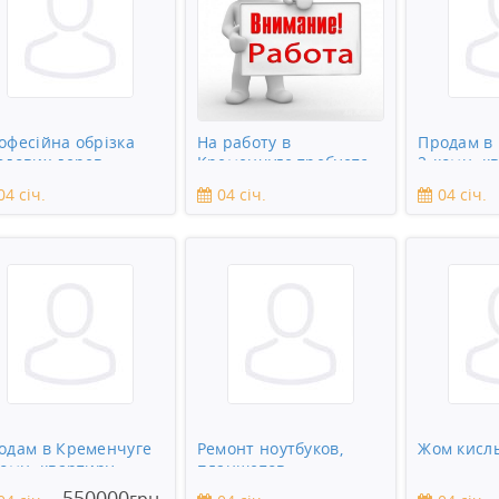
офесійна обрізка
На работу в
Продам в
одових дерев
Кременчуге требуется
2-комн. к
сантехник
04 січ.
04 січ.
04 січ.
одам в Кременчуге
Ремонт ноутбуков,
Жом кисл
комн. квартиру
планшетов,
смартфонов,
550000