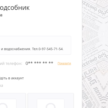
подсобник
48
и водоснабжения. Тел.0-97-545-71-54.
0** *** ** **
ий телефон:
Показати
діть в аккаунт
ра