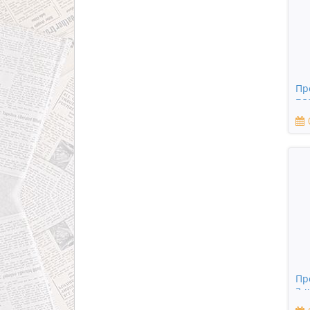
Пр
пл
Пр
3-