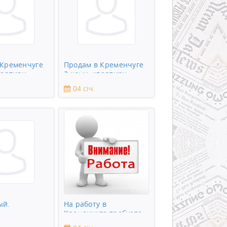
 Кременчуге
Продам в Кременчуге
вартиру
3-комн. квартиру
04 січ.
ый.
На работу в
Кременчуге требуется
охранник