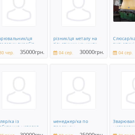
арювальник/ця
різник/ця металу на
Слюсар/к
талевих виробів
гільотиних ножицях
гильотині
35000
30000
грн.
грн.
30 чер.
04 сер.
04 сер.
ляр/ка із
менеджер/ка по
Зварювал
рбування металевих
продажам
металевих
робів
30000
25000