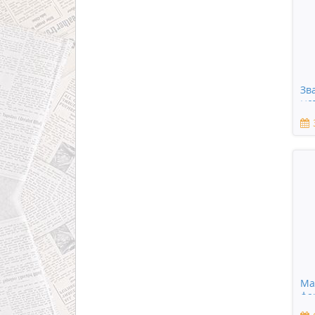
Зв
ме
Ма
фа
ви