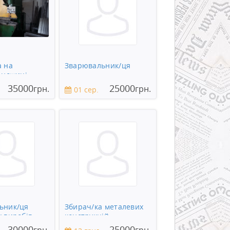
а на
Зварювальник/ця
 ножиці
35000
25000
грн.
грн.
01 сер.
ьник/ця
Збирач/ка металевих
 виробів
конструкцій
30000
25000