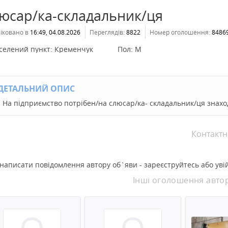
юсар/ка-складальник/ця
іковано в
16:49, 04.08.2026
Переглядів:
8822
Номер оголошення:
8486
селений пункт:
Кременчук
Пол:
М
ДЕТАЛЬНИЙ ОПИС
На підприємство потрібен/на слюсар/ка- складальник/ця знахо
Контактн
написати повідомлення автору об`яви - зареєструйтесь або увій
Інші оголошення авто