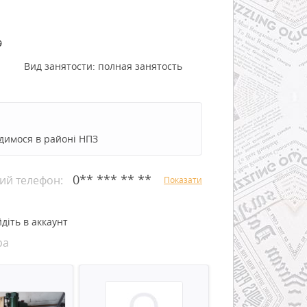
9
Вид занятости:
полная занятость
димося в районі НПЗ
0** *** ** **
ий телефон:
Показати
діть в аккаунт
ра