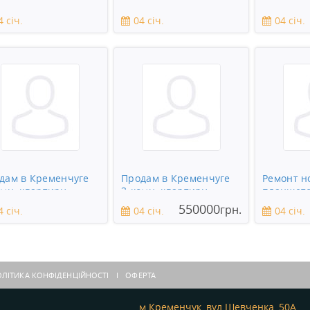
дових дерев
Кременчуге требуется
Кременчу
подсобник
сантехни
4 січ.
04 січ.
04 січ.
дам в Кременчуге
Продам в Кременчуге
Ремонт н
омн. квартиру
3-комн. квартиру
планшето
смартфон
550000
грн.
4 січ.
04 січ.
04 січ.
ЛІТИКА КОНФІДЕНЦІЙНОСТІ
ОФЕРТА
м.Кременчук, вул.Шевченка, 50А