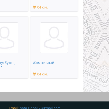
ге требуется
2-комн. квартиру
к
04 січ.
оутбуков,
Жом кислый.
в,
ов, зеркальны
04 січ.
Email:
nata.ridna17@gmail.com