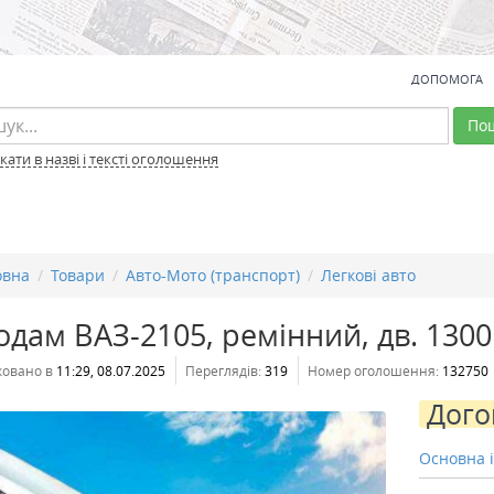
ДОПОМОГА
По
ати в назві і тексті оголошення
овна
Товари
Авто-Мото (транспорт)
Легкові авто
дам ВАЗ-2105, ремінний, дв. 1300
ковано в
11:29, 08.07.2025
Переглядів:
319
Номер оголошення:
132750
Дого
Основна 