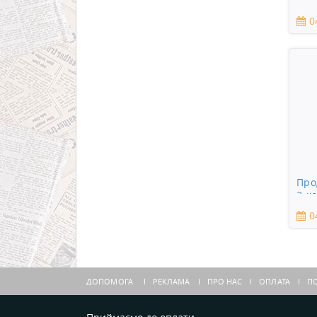
пло
0
Про
3-к
0
ДОПОМОГА
РЕКЛАМА
ПРО НАС
ОПЛАТА
ПО