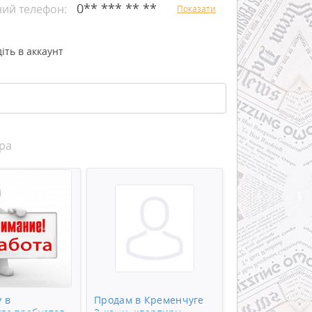
0** *** ** **
ний телефон:
Показати
іть в аккаунт
ра
 в
Продам в Кременчуге