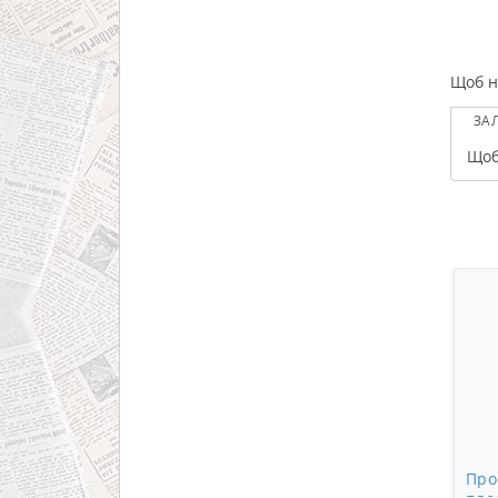
Щоб н
ЗА
Щоб
Про