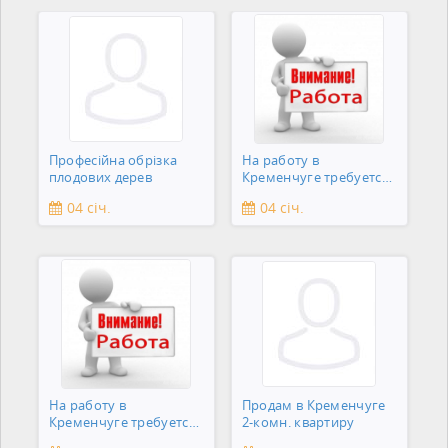
Професійна обрізка
На работу в
плодових дерев
Кременчуге требуется
подсобник
04 січ.
04 січ.
На работу в
Продам в Кременчуге
Кременчуге требуется
2-комн. квартиру
сантехник