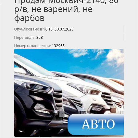
Продам Москвич-2140, 86
р/в, не варений, не
фарбов
Опубліковано в
16:18, 30.07.2025
Переглядів:
358
Номер оголошення:
132965