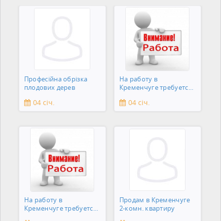
Професійна обрізка
На работу в
плодових дерев
Кременчуге требуется
подсобник
04 січ.
04 січ.
На работу в
Продам в Кременчуге
Кременчуге требуется
2-комн. квартиру
сантехник