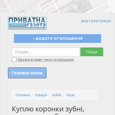
вхід
/
реєстрація
+
ДОДАТИ ОГОЛОШЕННЯ
Пошук
Шукати в назві і тексті оголошення
Головне меню
Головна
Товари
Хоббі
Інше
Куплю коронки зубні,