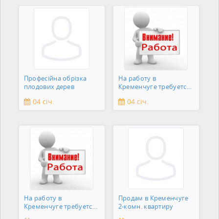
Професійна обрізка
На работу в
плодових дерев
Кременчуге требуется
подсобник
04 січ.
04 січ.
На работу в
Продам в Кременчуге
Кременчуге требуется
2-комн. квартиру
сантехник