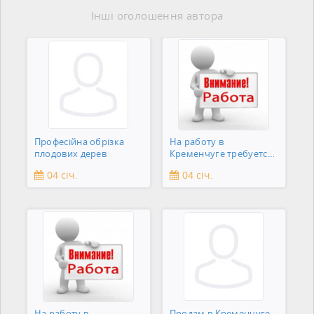
Інші оголошення автора
Професійна обрізка
На работу в
плодових дерев
Кременчуге требуется
подсобник
04 січ.
04 січ.
На работу в
Продам в Кременчуге