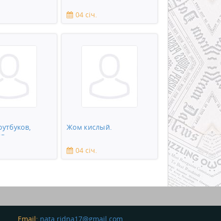
ге требуется
2-комн. квартиру
к
04 січ.
оутбуков,
Жом кислый.
в,
ов, зеркальны
04 січ.
Email:
nata.ridna17@gmail.com