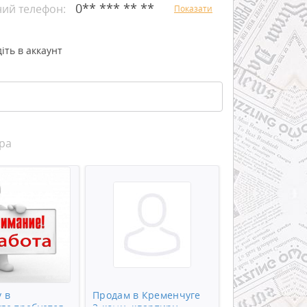
0** *** ** **
ний телефон:
Показати
іть в аккаунт
ра
 в
Продам в Кременчуге