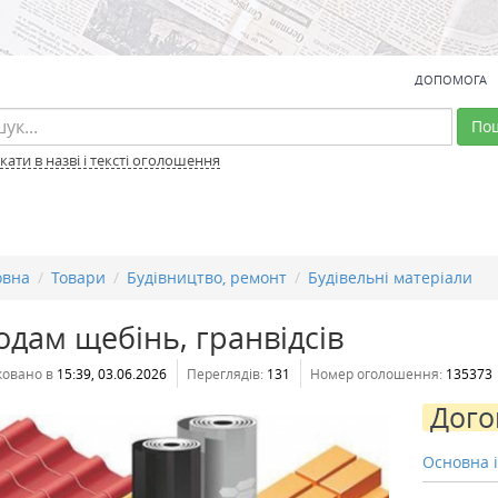
ДОПОМОГА
По
ати в назві і тексті оголошення
овна
Товари
Будівництво, ремонт
Будівельні матеріали
дам щебінь, гранвідсів
ковано в
15:39, 03.06.2026
Переглядів:
131
Номер оголошення:
135373
Дого
Основна 