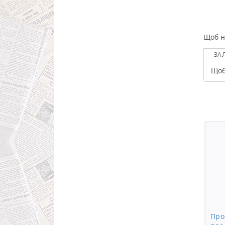
Щоб н
ЗА
Щоб
Про