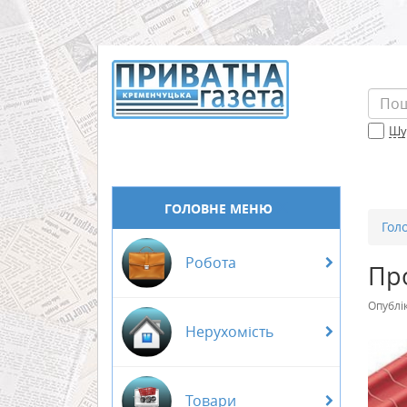
Шук
ГОЛОВНЕ МЕНЮ
Гол
Робота
Про
Опублі
Нерухомість
Товари