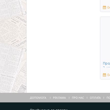
пло
0
Про
3-к
0
ДОПОМОГА
РЕКЛАМА
ПРО НАС
ОПЛАТА
ПО