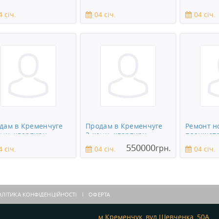
дових дерев
Кременчуге требуется
Кременчу
подсобник
сантехни
4 січ.
04 січ.
04 січ.
дам в Кременчуге
Продам в Кременчуге
Ремонт н
омн. квартиру
3-комн. квартиру
планшето
смартфон
550000
грн.
4 січ.
04 січ.
04 січ.
ЛІТИКА КОНФІДЕНЦІЙНОСТІ
ОФЕРТА
м.Кременчук, вул.Шевченка, 50А