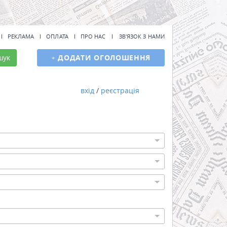
РЕКЛАМА
ОПЛАТА
ПРО НАС
ЗВ'ЯЗОК З НАМИ
шук
+
ДОДАТИ ОГОЛОШЕННЯ
вхід
/
реєстрація