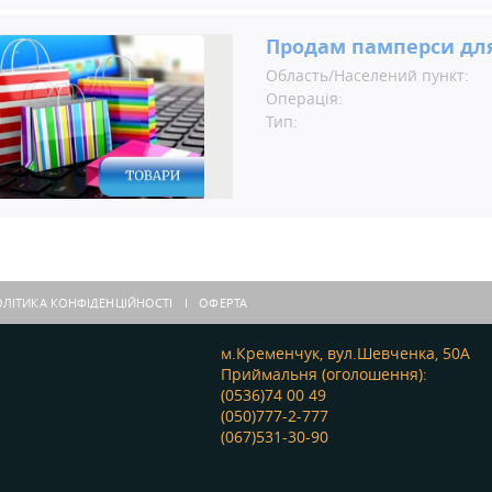
Продам памперси дл
Область/Населений пункт:
Операція:
Тип:
ЛІТИКА КОНФІДЕНЦІЙНОСТІ
ОФЕРТА
м.Кременчук, вул.Шевченка, 50А
Приймальня (оголошення):
(0536)74 00 49
(050)777-2-777
(067)531-30-90