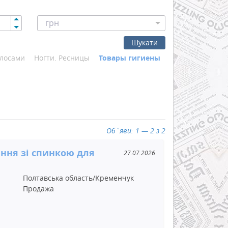
грн
Шукати
олосами
Ногти. Ресницы
Товары гигиены
Об`яви: 1 — 2 з 2
іння зі спинкою для
27.07.2026
Полтавська область/Кременчук
Продажа