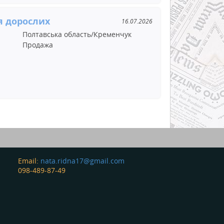
я дорослих
16.07.2026
Полтавська область/Кременчук
Продажа
Email:
nata.ridna17@gmail.com
098-489-87-49