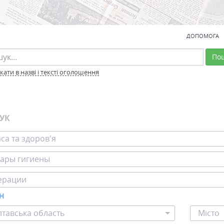
ДОПОМОГА
По
ати в назві і тексті оголошення
УК
са та здоров'я
вары гигиены
ерации
ОН
тавська область
Місто