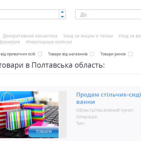
Декоративная косметика
Уход за лицом и телом
Уход за в
фюмерия
Инвалидные коляски
 від приватних осіб
Товари від магазинів
Товари ринок
 товари в Полтавська область:
Продам стільчик-сид
ванни
Область/Населений пункт:
Операція:
Тип: