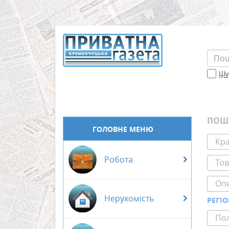
Шук
ПОШ
ГОЛОВНЕ МЕНЮ
Кра
Робота
То
Оп
Нерухомість
РЕГІ
Пол