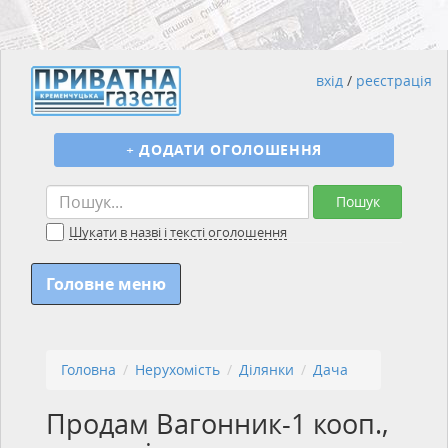
вхід
/
реєстрація
+
ДОДАТИ ОГОЛОШЕННЯ
Пошук
Шукати в назві і тексті оголошення
Головне меню
Головна
Нерухомість
Ділянки
Дача
Продам Вагонник-1 кооп.,