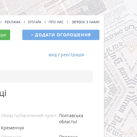
РЕКЛАМА
ОПЛАТА
ПРО НАС
ЗВ'ЯЗОК З НАМИ
шук
+
ДОДАТИ ОГОЛОШЕННЯ
вхід
/
реєстрація
ці
Область/Населений пункт:
Полтавська
область/
Кременчук
Операція:
Продажа