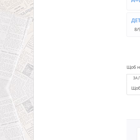
ДЕ
8/
Щоб н
ЗА
Щоб