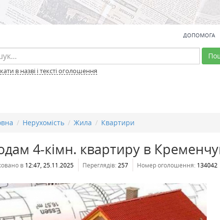
ДОПОМОГА
По
ати в назві і тексті оголошення
овна
Нерухомість
Жила
Квартири
дам 4-кімн. квартиру в Кременчу
ковано в
12:47, 25.11.2025
Переглядів:
257
Номер оголошення:
134042