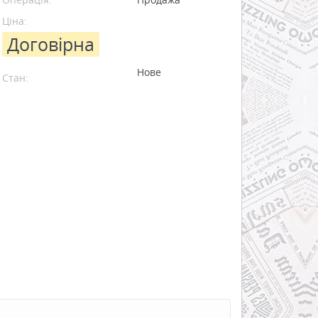
Ціна:
Договірна
Нове
Стан: