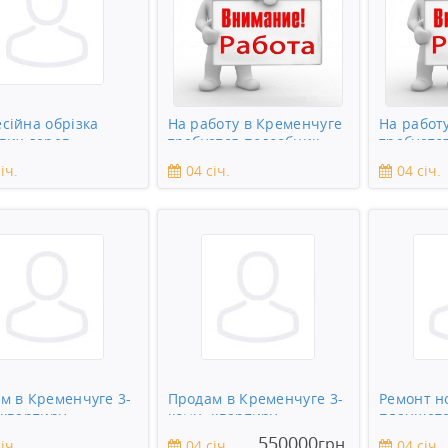
сійна обрізка
На работу в Кременчуге
На работ
вих дерев
требуется подсобник
требуетс
іч.
04 січ.
04 січ.
м в Кременчуге 3-
Продам в Кременчуге 3-
Ремонт н
 квартиру
комн. квартиру
планшето
зеркаль
550000
грн.
іч.
04 січ.
04 січ.