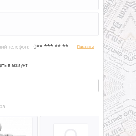
0** *** ** **
ний телефон:
Показати
іть в аккаунт
ра