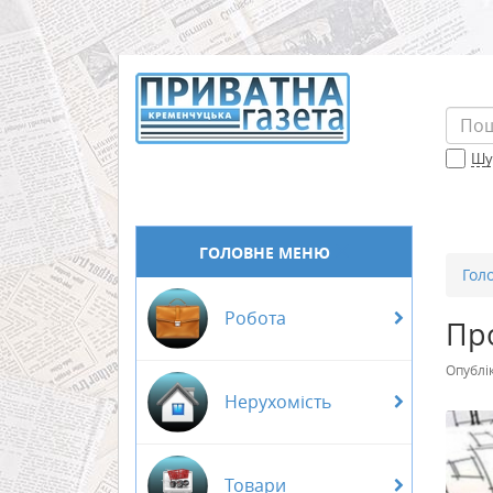
Шук
ГОЛОВНЕ МЕНЮ
Гол
Робота
Про
Опублі
Нерухомість
Товари