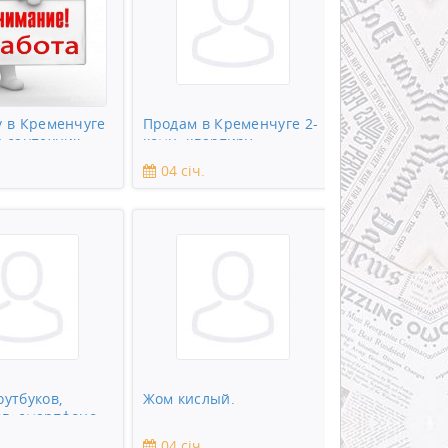
у в Кременчуге
Продам в Кременчуге 2-
я сантехник
комн. квартиру
04 січ.
оутбуков,
Жом кислый.
в, смартфонов,
ны
04 січ.