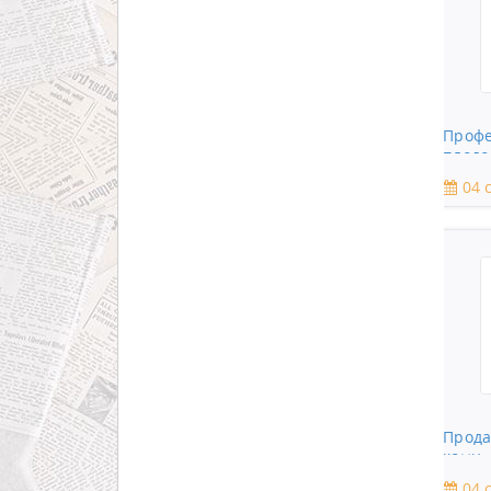
Профе
плодо
04 с
Прода
комн.
04 с