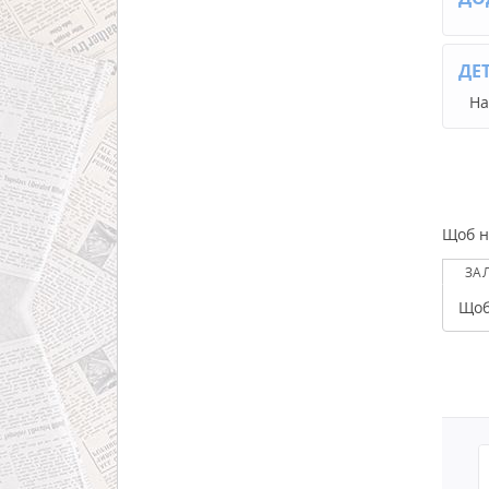
ДЕ
На
Щоб н
ЗА
Щоб