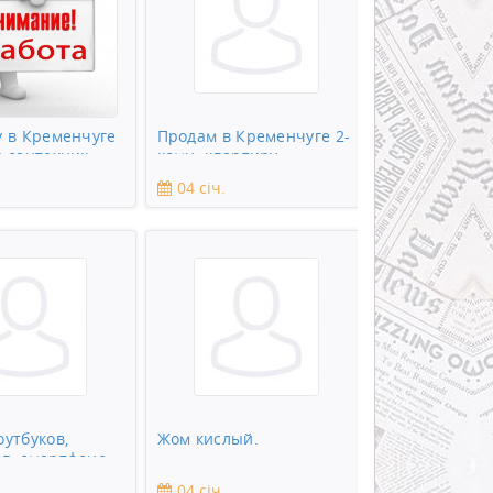
у в Кременчуге
Продам в Кременчуге 2-
я сантехник
комн. квартиру
04 січ.
оутбуков,
Жом кислый.
в, смартфонов,
ны
04 січ.