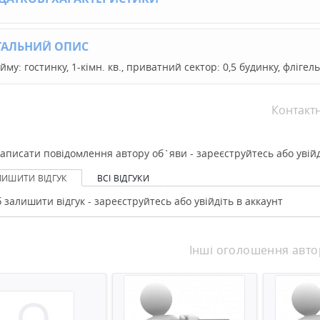
ТАЛЬНИЙ ОПИС
йму: гостинку, 1-кімн. кв., приватний сектор: 0,5 будинку, флігел
Контакт
аписати повідомлення автору об`яви - зареєструйтесь або увійд
ЛИШИТИ ВІДГУК
ВСІ ВІДГУКИ
 залишити відгук - зареєструйтесь або увійдіть в аккаунт
Інші оголошення авто