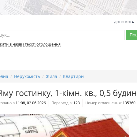
ДОПОМОГА
По
ати в назві і тексті оголошення
овна
Нерухомість
Жила
Квартири
му гостинку, 1-кімн. кв., 0,5 будин
ковано в
11:08, 02.06.2026
Переглядів:
123
Номер оголошення:
135360