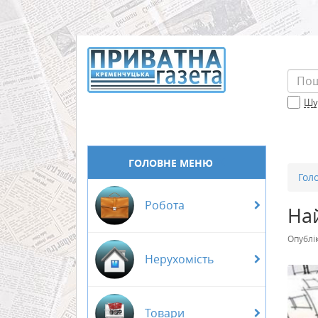
Шук
ГОЛОВНЕ МЕНЮ
Гол
Робота
Най
Опублі
Нерухомість
Товари