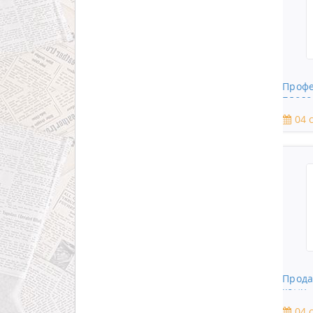
Профе
плодо
04 с
Прода
комн.
04 с