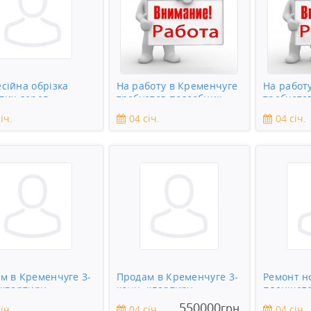
сійна обрізка
На работу в Кременчуге
На работ
вих дерев
требуется подсобник
требуетс
іч.
04 січ.
04 січ.
м в Кременчуге 3-
Продам в Кременчуге 3-
Ремонт н
 квартиру
комн. квартиру
планшето
зеркаль
550000
грн.
іч.
04 січ.
04 січ.