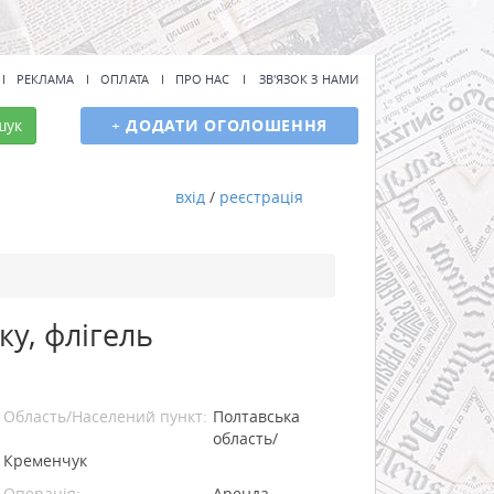
РЕКЛАМА
ОПЛАТА
ПРО НАС
ЗВ'ЯЗОК З НАМИ
шук
+
ДОДАТИ ОГОЛОШЕННЯ
вхід
/
реєстрація
ку, флігель
Область/Населений пункт:
Полтавська
область/
Кременчук
Операція:
Аренда