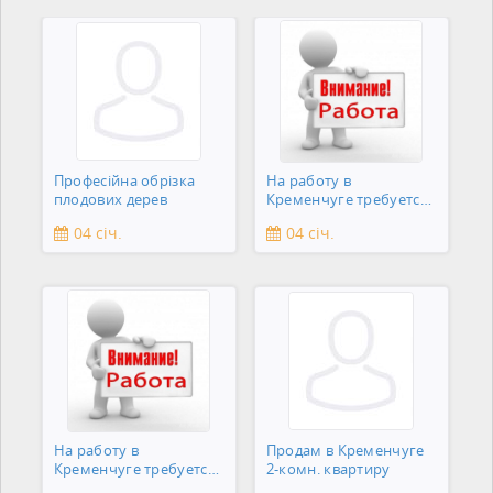
Професійна обрізка
На работу в
плодових дерев
Кременчуге требуется
подсобник
04 січ.
04 січ.
На работу в
Продам в Кременчуге
Кременчуге требуется
2-комн. квартиру
сантехник