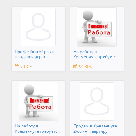
Професійна обрізка
На работу в
плодових дерев
Кременчуге требуется
подсобник
04 січ.
04 січ.
На работу в
Продам в Кременчуге
Кременчуге требуется
2-комн. квартиру