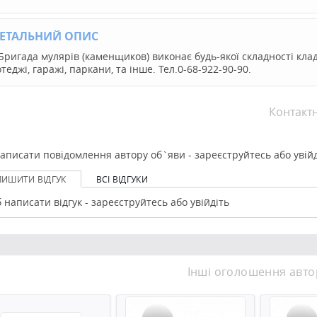
ЕТАЛЬНИЙ ОПИС
Бригада мулярів (каменщиков) виконає будь-якої складності клад
отеджі, гаражі, паркани, та інше. Тел.0-68-922-90-90.
Контакт
аписати повідомлення автору об`яви - зареєструйтесь або увійд
ЛИШИТИ ВІДГУК
ВСІ ВІДГУКИ
 написати відгук - зареєструйтесь або увійдіть
Інші оголошення авто