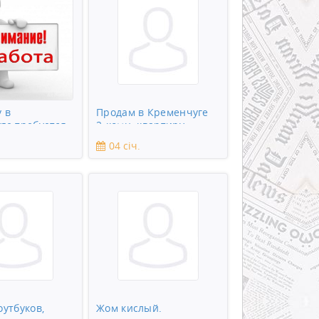
 в
Продам в Кременчуге
ге требуется
2-комн. квартиру
к
04 січ.
оутбуков,
Жом кислый.