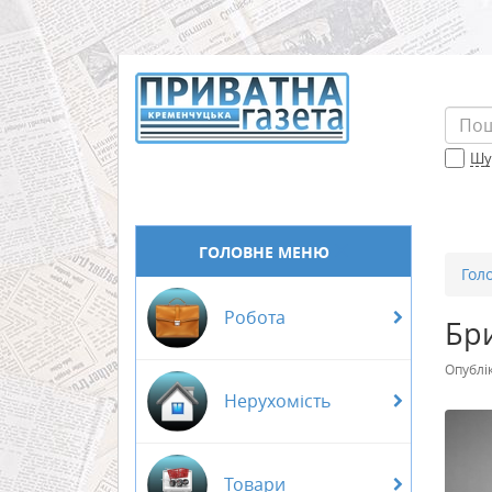
Шук
ГОЛОВНЕ МЕНЮ
Гол
Робота
Бри
Опублі
Нерухомість
Товари