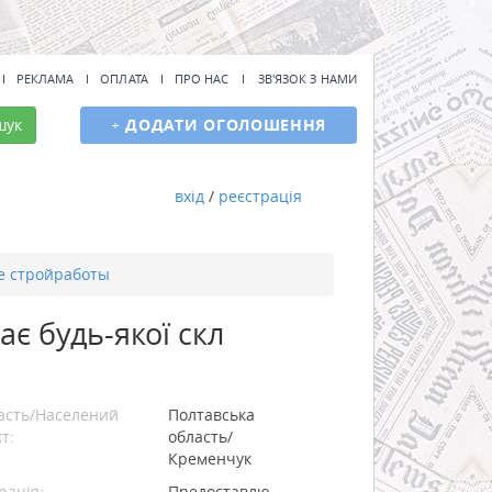
РЕКЛАМА
ОПЛАТА
ПРО НАС
ЗВ'ЯЗОК З НАМИ
шук
+
ДОДАТИ ОГОЛОШЕННЯ
вхід
/
реєстрація
е стройработы
є будь-якої скл
асть/Населений
Полтавська
т:
область/
Кременчук
рація:
Предоставлю