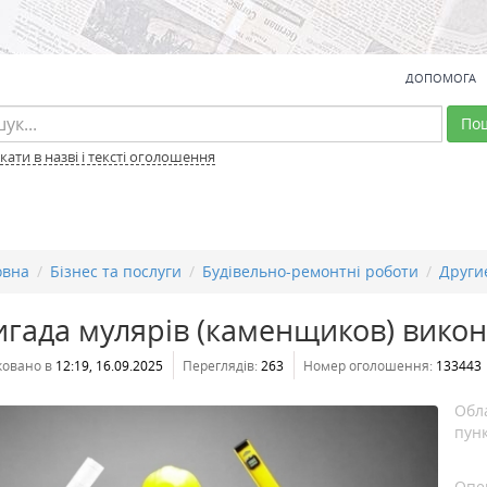
ДОПОМОГА
По
ати в назві і тексті оголошення
овна
Бізнес та послуги
Будівельно-ремонтні роботи
Други
гада мулярів (каменщиков) викона
ковано в
12:19, 16.09.2025
Переглядів:
263
Номер оголошення:
133443
Обл
пунк
Опе