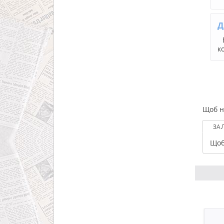
Д
к
Щоб н
ЗА
Щоб