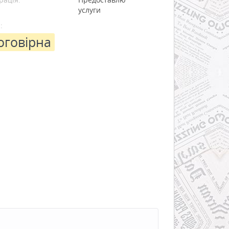
услуги
:
оговірна