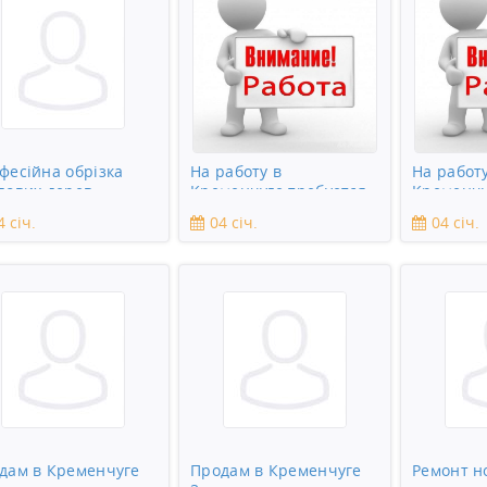
фесійна обрізка
На работу в
На работу
дових дерев
Кременчуге требуется
Кременчу
подсобник
сантехни
4 січ.
04 січ.
04 січ.
дам в Кременчуге
Продам в Кременчуге
Ремонт н