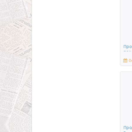
Про
пло
0
Про