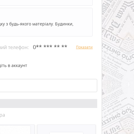
ку з будь-якого матеріалу. Будинки,
0** *** ** **
ний телефон:
Показати
іть в аккаунт
ра