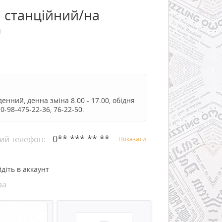
а станційний/на
1
нний, денна зміна 8.00 - 17.00, обідня
.0-98-475-22-36, 76-22-50.
0** *** ** **
ий телефон:
Показати
діть в аккаунт
ра