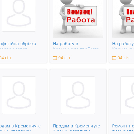
офесійна обрізка
На работу в
На работу
одових дерев
Кременчуге требуется
Кременчу
подсобник
сантехни
04 січ.
04 січ.
04 січ.
одам в Кременчуге
Продам в Кременчуге
Ремонт но
комн. квартиру
3-комн. квартиру
планшето