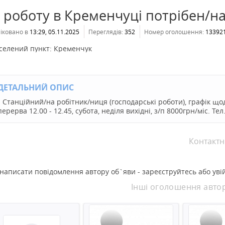
 роботу в Кременчуці потрібен/н
іковано в
13:29, 05.11.2025
Переглядів:
352
Номер оголошення:
13392
селений пункт:
Кременчук
ДЕТАЛЬНИЙ ОПИС
Станційний/на робітник/ниця (господарські роботи), графік щоде
перерва 12.00 - 12.45, субота, неділя вихідні, з/п 8000грн/міс. Тел
Контактн
написати повідомлення автору об`яви - зареєструйтесь або увій
Інші оголошення авто