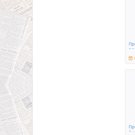
Пр
пл
Пр
3-