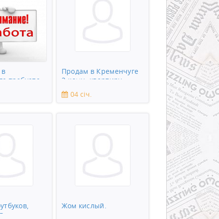
 в
Продам в Кременчуге
ге требуется
2-комн. квартиру
к
04 січ.
утбуков,
Жом кислый.
в,