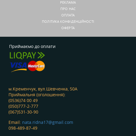
РЕКЛАМА
ПРО НАС
ОПЛАТА
ПОЛІТИКА КОНФІДЕНЦІЙНОСТІ
ОФЕРТА
Приймаємо до оплати
м.Кременчук, вул.Шевченка, 50А
Приймальня (оголошення):
(0536)74 00 49
(050)777-2-777
(067)531-30-90
Email:
nata.ridna17@gmail.com
098-489-87-49