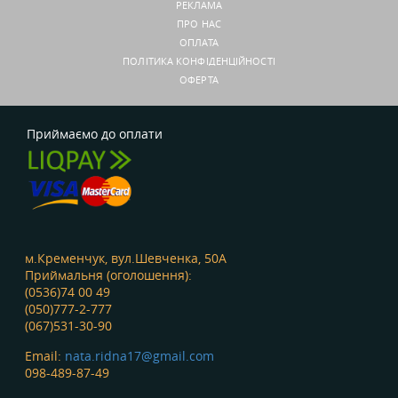
РЕКЛАМА
ПРО НАС
ОПЛАТА
ПОЛІТИКА КОНФІДЕНЦІЙНОСТІ
ОФЕРТА
Приймаємо до оплати
м.Кременчук, вул.Шевченка, 50А
Приймальня (оголошення):
(0536)74 00 49
(050)777-2-777
(067)531-30-90
Email:
nata.ridna17@gmail.com
098-489-87-49