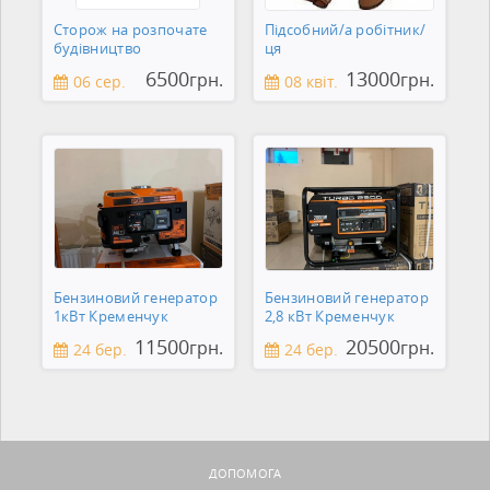
Сторож на розпочате
Підсобний/а робітник/
будівництво
ця
6500
13000
грн.
грн.
06 сер.
08 квіт.
Бензиновий генератор
Бензиновий генератор
1кВт Кременчук
2,8 кВт Кременчук
11500
20500
грн.
грн.
24 бер.
24 бер.
ДОПОМОГА