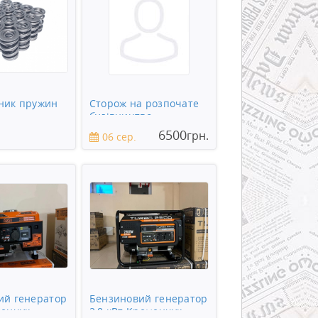
ник пружин
Сторож на розпочате
будівництво
6500
грн.
06 сер.
ий генератор
Бензиновий генератор
менчук
2,8 кВт Кременчук