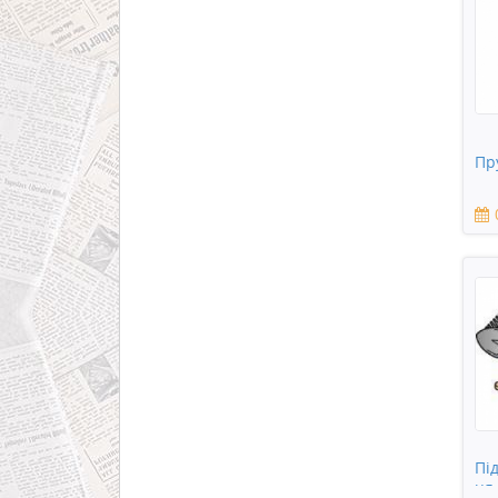
Пр
Пі
ця