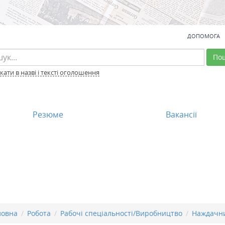
ДОПОМОГА
По
ати в назві і тексті оголошення
Резюме
Вакансії
ловна
Робота
Рабочі спеціальності/Виробництво
Наждачн