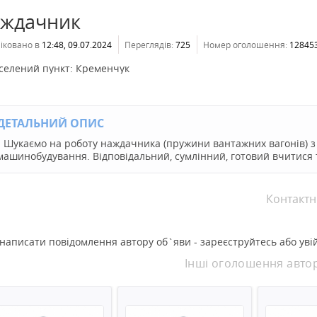
ждачник
іковано в
12:48, 09.07.2024
Переглядів:
725
Номер оголошення:
12845
селений пункт:
Кременчук
ДЕТАЛЬНИЙ ОПИС
Шукаємо на роботу наждачника (пружини вантажних вагонів) з 
машинобудування. Відповідальний, сумлінний, готовий вчитися 
Контактн
написати повідомлення автору об`яви - зареєструйтесь або увій
Інші оголошення авто