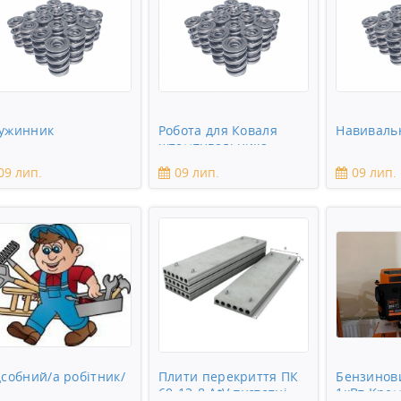
ужинник
Робота для Коваля
Навиваль
штампувальника
09 лип.
09 лип.
09 лип.
дсобний/а робітник/
Плити перекриття ПК
Бензинов
60-12-8 AtV пустотні
1кВт Кре