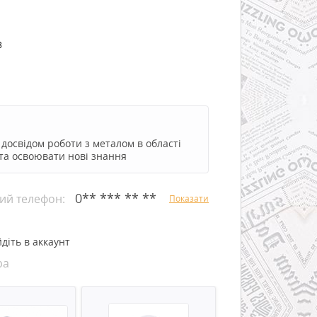
3
досвідом роботи з металом в області
та освоювати нові знання
0** *** ** **
ий телефон:
Показати
діть в аккаунт
ра