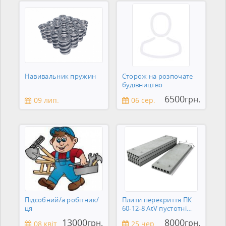
Навивальник пружин
Сторож на розпочате
будівництво
6500
грн.
09 лип.
06 сер.
Підсобний/а робітник/
Плити перекриття ПК
ця
60-12-8 AtV пустотні
Кременчук
13000
8000
грн.
грн.
08 квіт.
25 чер.