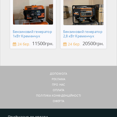
Бензиновий генератор
Бензиновий генератор
1кВт Кременчук
2,8 кВт Кременчук
11500
20500
грн.
грн.
24 бер.
24 бер.
ДОПОМОГА
РЕКЛАМА
ПРО НАС
ОПЛАТА
ПОЛІТИКА КОНФІДЕНЦІЙНОСТІ
ОФЕРТА
Приймаємо до оплати