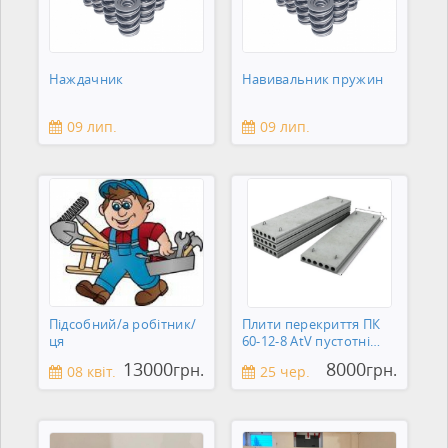
Наждачник
Навивальник пружин
09 лип.
09 лип.
Підсобний/а робітник/
Плити перекриття ПК
ця
60-12-8 AtV пустотні
Кременчук
13000
8000
грн.
грн.
08 квіт.
25 чер.