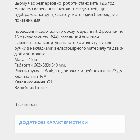
цьому час безперервної роботи становить 12.5 год.
На панелі керування знаходяться: дисплей, що
відображає напругу, частоту, мотогодин (необхідний
показник для
проведення своєчасного обслуговування), 2 розетки по
16 А (клас захисту IP44), загальний вимикач.
Наявність транспортувального комплекту: складні
ручки з накладками з еластомірного матеріалу та два 8-
дюймові колеса.
Маса – 45 кг.
Габарити 663х589х540 мм.
Рівень шуму – 96 дБ, з відривом 7 м цей показник 73 дБ.
Клас ізоляції: F/A.
Клас виконання: G1.
Виробник Іспанія
В наявності
ДОДАТКОВІ ХАРАКТЕРИСТИКИ