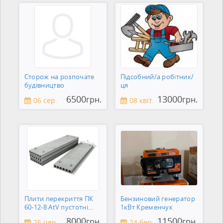
Сторож на розпочате
Підсобний/а робітник/
будівництво
ця
6500
13000
грн.
грн.
06 сер.
08 квіт.
Плити перекриття ПК
Бензиновий генератор
60-12-8 AtV пустотні
1кВт Кременчук
Кременчук
8000
11500
грн.
грн.
25 чер.
24 бер.