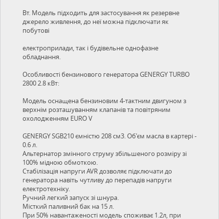
Вт. Модель підходить для застосування як резервне
джерело живлення, до неї можна підключати як
побутові
електроприлади, так і будівельне однофазне
обладнання.
Особливості бензинового генератора GENERGY TURBO
2800 2.8 кВт:
Модель оснащена бензиновим 4-тактним двигуном з
верхнім розташуванням клапанів та повітряним
охолодженням EURO V
GENERGY SGB210 ємністю 208 см3. Об'єм масла в картері -
0.6 л.
Альтернатор змінного струму збільшеного розміру зі
100% мідною обмоткою.
Стабілізація напруги AVR дозволяє підключати до
генератора навіть чутливу до перепадів напруги
електротехніку.
Ручний легкий запуск зі шнура.
Місткий паливний бак на 15 л.
При 50% навантаженості модель споживає 1.2л, при